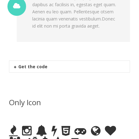
dapibus ac facilisis in, egestas eget quam.
Aenen eu leo quam. Pellentesque otsem
lacinia quam venenatis vestibulum.Donec
id elit non mi porta gravida aeget.
Get the code
Only Icon